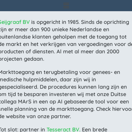
Seijgraaf BV
is opgericht in 1985. Sinds de oprichting
zijn er meer dan 900 unieke Nederlandse en
buitenlandse klanten geholpen met de toegang tot
de markt en het verkrijgen van vergoedingen voor d
producten of diensten. Al met al meer dan 2000
projecten gedaan.
Markttoegang en terugbetaling voor genees- en
medische hulpmiddelen, daar zijn wij in
gespecialiseerd. De procedures kunnen lang zijn en
om tijd te besparen investeren wij met onze Duitse
collega MArS in een op AI gebaseerde tool voor een
snelle planning van de markttoegang. Check hiervoo
de website van onze partner.
Tot slot: partner in
Tesseract BV.
Een brede